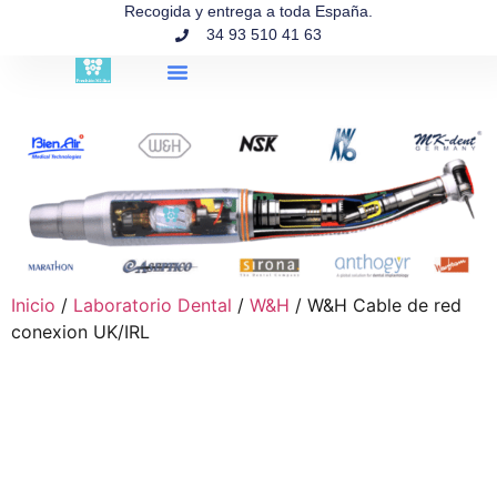
contenido
Recogida y entrega a toda España.
34 93 510 41 63
Búsqueda de productos
Inicio
/
Laboratorio Dental
/
W&H
/ W&H Cable de red
conexion UK/IRL