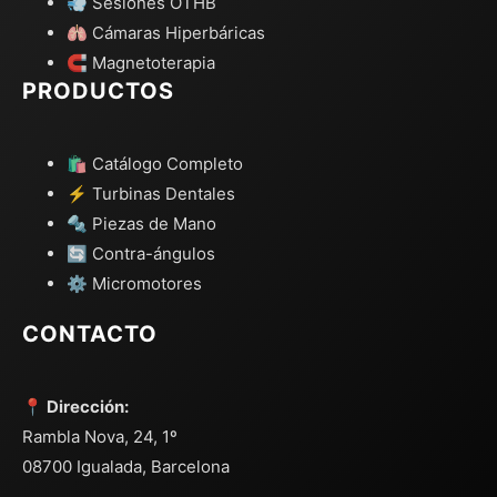
💨 Sesiones OTHB
🫁 Cámaras Hiperbáricas
🧲 Magnetoterapia
PRODUCTOS
🛍️ Catálogo Completo
⚡ Turbinas Dentales
🔩 Piezas de Mano
🔄 Contra-ángulos
⚙️ Micromotores
CONTACTO
📍 Dirección:
Rambla Nova, 24, 1º
08700 Igualada, Barcelona