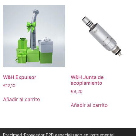
W&H Expulsor
W&H Junta de
acoplamiento
€
12,10
€
9,20
Añadir al carrito
Añadir al carrito
Precimed :Proveedor B2B especializado en instrumental