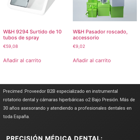
W&H 9294 Surtido de 10
W&H Pasador roscado,
tubos de spray
accessorio
€
59,08
€
9,02
Añadir al carrito
Añadir al carrito
Precimed :Proveedor B2B especializado en instrumental
rotatorio dental y cámaras hiperbáricas o2 Bajo Presión. Más de
30 años asesorando y atendiendo a profesionales dentales en
toda España.
PRECISIÓN MÉDICA DENTAL: