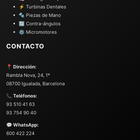
⚡ Turbinas Dentales
🔩 Piezas de Mano
🔄 Contra-ángulos
⚙️ Micromotores
CONTACTO
📍 Dirección:
Rambla Nova, 24, 1º
08700 Igualada, Barcelona
📞 Teléfonos:
93 510 41 63
93 754 90 40
💬 WhatsApp:
600 422 224