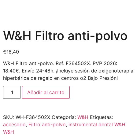
W&H Filtro anti-polvo
€
18,40
W&H Filtro anti-polvo. Ref. F364502X. PVP 2026:
18.40€. Envío 24-48h. ¡Incluye sesión de oxigenoterapia
hiperbárica de regalo en centros o2 Bajo Presión!
Añadir al carrito
SKU:
WH-F364502X
Categoría:
W&H
Etiquetas:
accesorio
,
Filtro anti-polvo
,
instrumental dental W&H
,
W&H