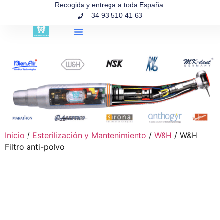
contenido
Recogida y entrega a toda España.
34 93 510 41 63
Búsqueda de productos
Inicio
/
Esterilización y Mantenimiento
/
W&H
/ W&H
Filtro anti-polvo