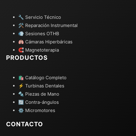
🔧 Servicio Técnico
🛠️ Reparación Instrumental
💨 Sesiones OTHB
🫁 Cámaras Hiperbáricas
🧲 Magnetoterapia
PRODUCTOS
🛍️ Catálogo Completo
⚡ Turbinas Dentales
🔩 Piezas de Mano
🔄 Contra-ángulos
⚙️ Micromotores
CONTACTO