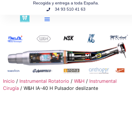
contenido
Recogida y entrega a toda España.
34 93 510 41 63
Búsqueda de productos
Inicio
/
Instrumental Rotatorio
/
W&H
/
Instrumental
Cirugía
/ W&H IA-40 H Pulsador deslizante