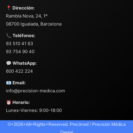
📍 Dirección:
Rambla Nova, 24, 1º
08700 Igualada, Barcelona
📞 Teléfonos:
93 510 41 63
93 754 90 40
💬 WhatsApp:
600 422 224
📧 Email:
info@precision-medica.com
⏰ Horario:
Lunes-Viernes: 9:00-18:00
©+2026+All+Rights+Reserved. Precimed / Precisión Médica
Dental