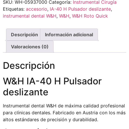
SKU:
WH-05937000
Categoría:
Instrumental Cirugía
Etiquetas:
accesorio
,
IA-40 H Pulsador deslizante
,
instrumental dental W&H
,
W&H
,
W&H Roto Quick
Descripción
Información adicional
Valoraciones (0)
Descripción
W&H IA-40 H Pulsador
deslizante
Instrumental dental W&H de máxima calidad profesional
para clínicas dentales. Fabricado en Austria con los más
altos estándares de precisión y durabilidad.