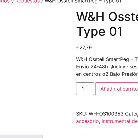
rios y Repuestos
/ W&H Osstell SmartPeg – Type 01
W&H Osste
Type 01
€
27,79
W&H Osstell SmartPeg – T
Envío 24-48h. ¡Incluye ses
en centros o2 Bajo Presión
Añadir al carrito
SKU:
WH-OS100353
Categ
accesorio
,
instrumental d