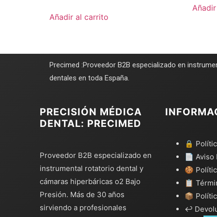
Añadir 
Añadir al carrito
Precimed :Proveedor B2B especializado en instrumen
dentales en toda España.
PRECISIÓN MÉDICA
INFORMA
DENTAL: PRECIMED
🔒 Políti
Proveedor B2B especializado en
📄 Aviso 
instrumental rotatorio dental y
🍪 Políti
cámaras hiperbáricas o2 Bajo
📋 Térmi
Presión. Más de 30 años
📦 Políti
sirviendo a profesionales
↩️ Devol