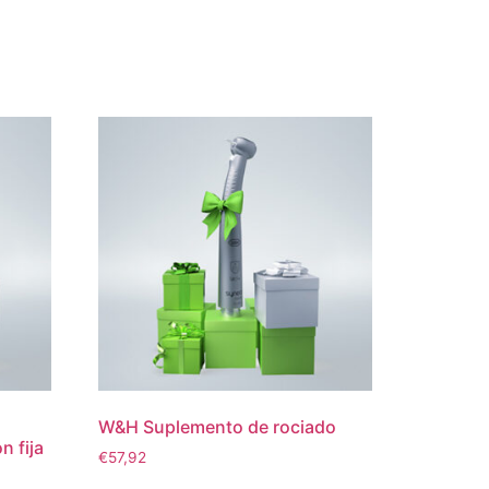
W&H Suplemento de rociado
n fija
€
57,92