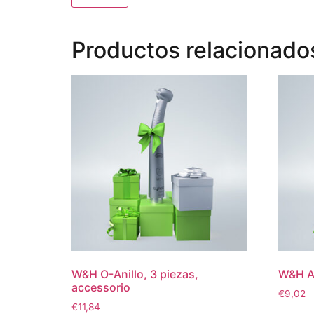
Productos relacionado
W&H O-Anillo, 3 piezas,
W&H An
accessorio
€
9,02
€
11,84