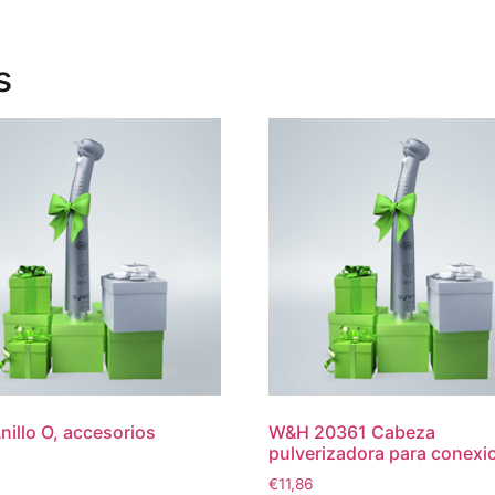
s
illo O, accesorios
W&H 20361 Cabeza
pulverizadora para conexio
€
11,86