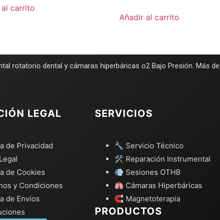
al carrito
Añadir al carrito
tal rotatorio dental y cámaras hiperbáricas o2 Bajo Presión. Más d
CIÓN LEGAL
SERVICIOS
ca de Privacidad
🔧 Servicio Técnico
Legal
🛠️ Reparación Instrumental
ca de Cookies
💨 Sesiones OTHB
nos y Condiciones
🫁 Cámaras Hiperbáricas
ca de Envíos
🧲 Magnetoterapia
PRODUCTOS
uciones