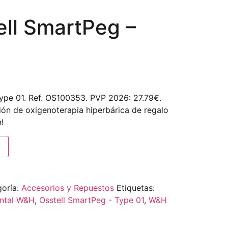
ll SmartPeg –
ype 01. Ref. OS100353. PVP 2026: 27.79€.
ión de oxigenoterapia hiperbárica de regalo
!
oría:
Accesorios y Repuestos
Etiquetas:
ental W&H
,
Osstell SmartPeg - Type 01
,
W&H