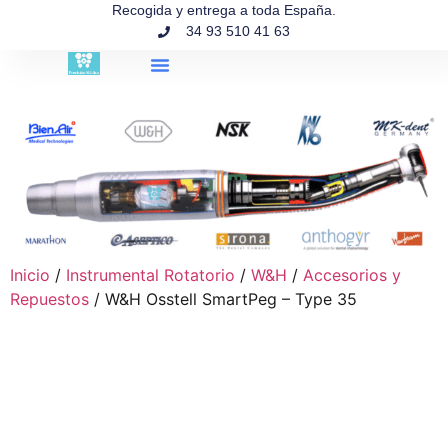
contenido
Recogida y entrega a toda España.
34 93 510 41 63
Búsqueda de productos
Inicio
/
Instrumental Rotatorio
/
W&H
/
Accesorios y
Repuestos
/ W&H Osstell SmartPeg – Type 35