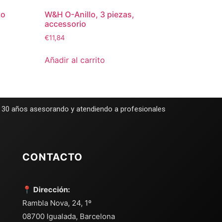
to
W&H O-Anillo, 3 piezas,
accessorio
€
11,84
Añadir al carrito
e 30 años asesorando y atendiendo a profesionales
CONTACTO
📍 Dirección:
Rambla Nova, 24, 1º
08700 Igualada, Barcelona