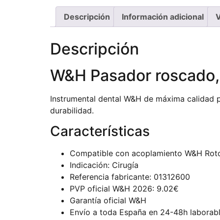
Descripción
Información adicional
V
Descripción
W&H Pasador roscado,
Instrumental dental W&H de máxima calidad pr
durabilidad.
Características
Compatible con acoplamiento W&H Rot
Indicación: Cirugía
Referencia fabricante: 01312600
PVP oficial W&H 2026: 9.02€
Garantía oficial W&H
Envío a toda España en 24-48h laborab