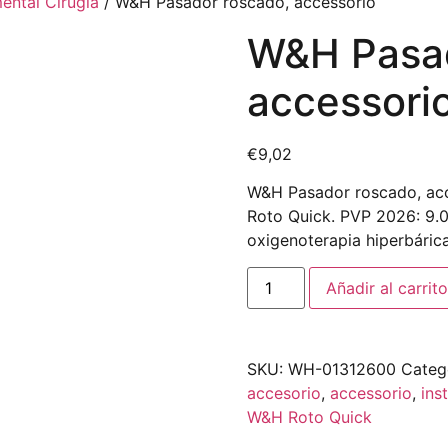
mental Cirugía
/ W&H Pasador roscado, accessorio
W&H Pasad
accessori
€
9,02
W&H Pasador roscado, acc
Roto Quick. PVP 2026: 9.0
oxigenoterapia hiperbárica
Añadir al carrito
SKU:
WH-01312600
Categ
accesorio
,
accessorio
,
ins
W&H Roto Quick