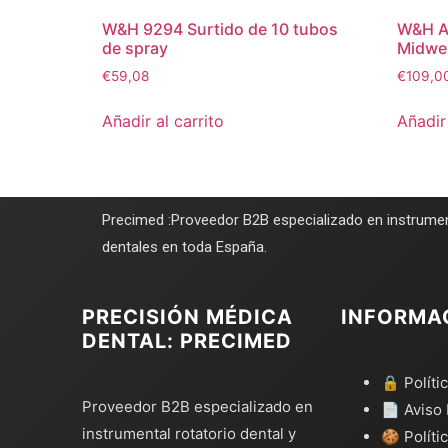
W&H 9294 Surtido de 10 tubos
W&H Ad
de spray
Midwe
€
59,08
€
109,0
Añadir al carrito
Añadir 
Precimed :Proveedor B2B especializado en instrumen
dentales en toda España.
PRECISIÓN MÉDICA
INFORMA
DENTAL: PRECIMED
🔒 Políti
Proveedor B2B especializado en
📄 Aviso 
instrumental rotatorio dental y
🍪 Políti