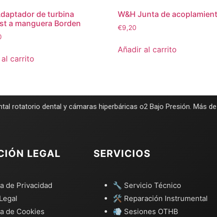
aptador de turbina
W&H Junta de acoplamien
st a manguera Borden
€
9,20
0
Añadir al carrito
al carrito
tal rotatorio dental y cámaras hiperbáricas o2 Bajo Presión. Más d
CIÓN LEGAL
SERVICIOS
ca de Privacidad
🔧 Servicio Técnico
Legal
🛠️ Reparación Instrumental
ca de Cookies
💨 Sesiones OTHB