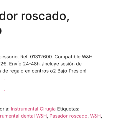
or roscado,
o
essorio. Ref. 01312600. Compatible W&H
2€. Envío 24-48h. ¡Incluye sesión de
 de regalo en centros o2 Bajo Presión!
oría:
Instrumental Cirugía
Etiquetas:
trumental dental W&H
,
Pasador roscado
,
W&H
,