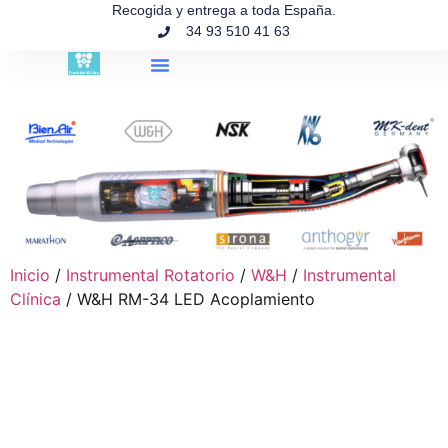
contenido
Recogida y entrega a toda España.
34 93 510 41 63
Búsqueda de productos
Inicio
/
Instrumental Rotatorio
/
W&H
/
Instrumental
Clínica
/ W&H RM-34 LED Acoplamiento