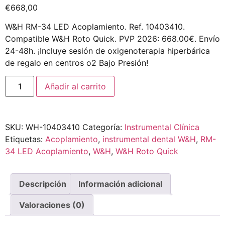
€
668,00
W&H RM-34 LED Acoplamiento. Ref. 10403410.
Compatible W&H Roto Quick. PVP 2026: 668.00€. Envío
24-48h. ¡Incluye sesión de oxigenoterapia hiperbárica
de regalo en centros o2 Bajo Presión!
Añadir al carrito
SKU:
WH-10403410
Categoría:
Instrumental Clínica
Etiquetas:
Acoplamiento
,
instrumental dental W&H
,
RM-
34 LED Acoplamiento
,
W&H
,
W&H Roto Quick
Descripción
Información adicional
Valoraciones (0)