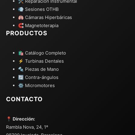
🛠️ Reparación Instrumental
💨 Sesiones OTHB
🫁 Cámaras Hiperbáricas
🧲 Magnetoterapia
PRODUCTOS
🛍️ Catálogo Completo
⚡ Turbinas Dentales
🔩 Piezas de Mano
🔄 Contra-ángulos
⚙️ Micromotores
CONTACTO
📍 Dirección:
Rambla Nova, 24, 1º