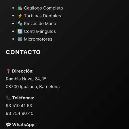
🛍️ Catálogo Completo
⚡ Turbinas Dentales
🔩 Piezas de Mano
🔄 Contra-ángulos
⚙️ Micromotores
CONTACTO
📍 Dirección:
Rambla Nova, 24, 1º
08700 Igualada, Barcelona
📞 Teléfonos:
93 510 41 63
93 754 90 40
💬 WhatsApp: