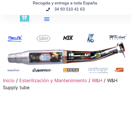
contenido
Recogida y entrega a toda España.
34 93 510 41 63
Búsqueda de productos
Inicio
/
Esterilización y Mantenimiento
/
W&H
/ W&H
Supply tube