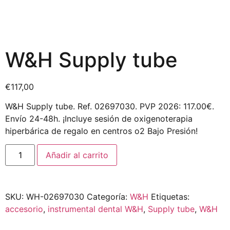
W&H Supply tube
€
117,00
W&H Supply tube. Ref. 02697030. PVP 2026: 117.00€.
Envío 24-48h. ¡Incluye sesión de oxigenoterapia
hiperbárica de regalo en centros o2 Bajo Presión!
Añadir al carrito
SKU:
WH-02697030
Categoría:
W&H
Etiquetas:
accesorio
,
instrumental dental W&H
,
Supply tube
,
W&H