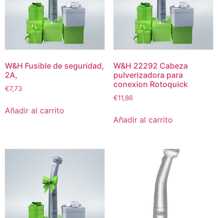
W&H Fusible de seguridad,
W&H 22292 Cabeza
2A,
pulverizadora para
conexion Rotoquick
€
7,73
€
11,86
Añadir al carrito
Añadir al carrito