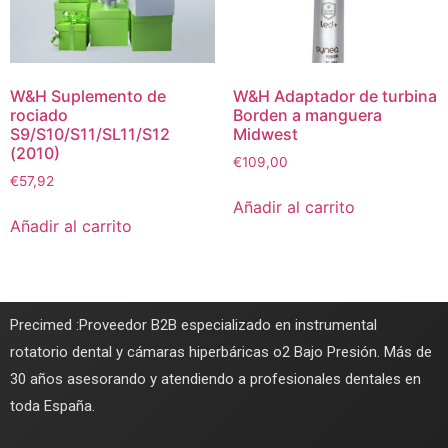
W&H Suplemento de
W&H Adaptador de turbina
rociado
Borden a manguera
S9/S10/S11/SL11/S12
Midwest
(2010)
€
109,00
€
57,92
Añadir al carrito
Añadir al carrito
Precimed :Proveedor B2B especializado en instrumental
rotatorio dental y cámaras hiperbáricas o2 Bajo Presión. Más de
30 años asesorando y atendiendo a profesionales dentales en
toda España.