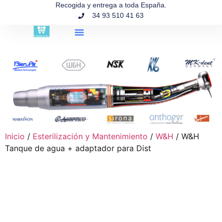
contenido
Recogida y entrega a toda España.
34 93 510 41 63
Búsqueda de productos
Inicio
/
Esterilización y Mantenimiento
/
W&H
/ W&H
Tanque de agua + adaptador para Dist