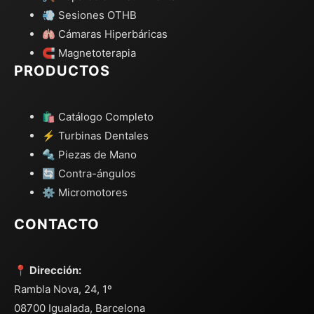
💨 Sesiones OTHB
🫁 Cámaras Hiperbáricas
🧲 Magnetoterapia
PRODUCTOS
🛍️ Catálogo Completo
⚡ Turbinas Dentales
🔩 Piezas de Mano
🔄 Contra-ángulos
⚙️ Micromotores
CONTACTO
📍 Dirección:
Rambla Nova, 24, 1º
08700 Igualada, Barcelona