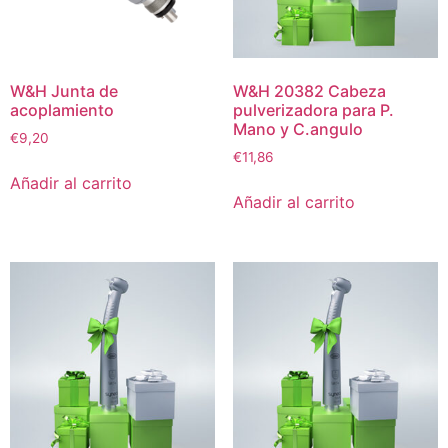
W&H Junta de
W&H 20382 Cabeza
acoplamiento
pulverizadora para P.
Mano y C.angulo
€
9,20
€
11,86
Añadir al carrito
Añadir al carrito