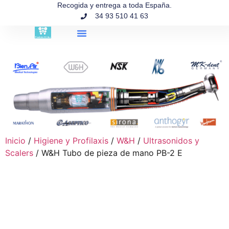
contenido
Recogida y entrega a toda España.
34 93 510 41 63
Búsqueda de productos
Inicio
/
Higiene y Profilaxis
/
W&H
/
Ultrasonidos y
Scalers
/ W&H Tubo de pieza de mano PB-2 E