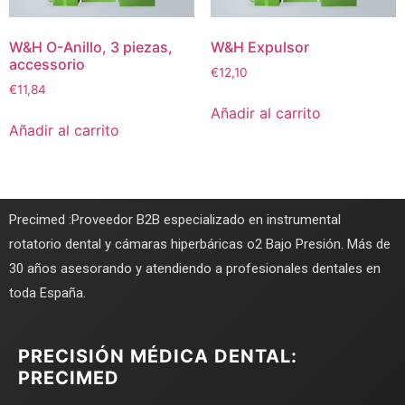
W&H O-Anillo, 3 piezas,
W&H Expulsor
accessorio
€
12,10
€
11,84
Añadir al carrito
Añadir al carrito
Precimed :Proveedor B2B especializado en instrumental
rotatorio dental y cámaras hiperbáricas o2 Bajo Presión. Más de
30 años asesorando y atendiendo a profesionales dentales en
toda España.
PRECISIÓN MÉDICA DENTAL:
PRECIMED