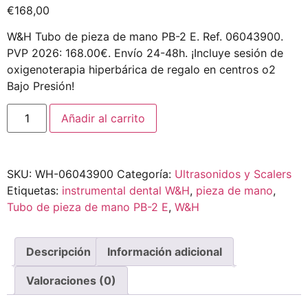
€
168,00
W&H Tubo de pieza de mano PB-2 E. Ref. 06043900.
PVP 2026: 168.00€. Envío 24-48h. ¡Incluye sesión de
oxigenoterapia hiperbárica de regalo en centros o2
Bajo Presión!
Añadir al carrito
SKU:
WH-06043900
Categoría:
Ultrasonidos y Scalers
Etiquetas:
instrumental dental W&H
,
pieza de mano
,
Tubo de pieza de mano PB-2 E
,
W&H
Descripción
Información adicional
Valoraciones (0)