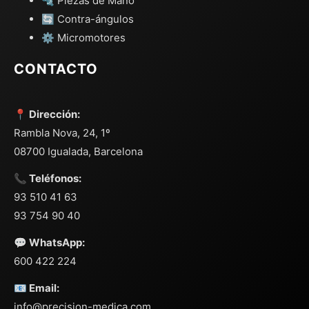
🔩 Piezas de Mano
🔄 Contra-ángulos
⚙️ Micromotores
CONTACTO
📍 Dirección:
Rambla Nova, 24, 1º
08700 Igualada, Barcelona
📞 Teléfonos:
93 510 41 63
93 754 90 40
💬 WhatsApp:
600 422 224
📧 Email:
info@precision-medica.com