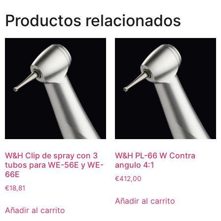
Productos relacionados
W&H Clip de spray con 3
W&H PL-66 W Contra
tubos para WE-56E y WE-
angulo 4:1
66E
€
412,00
€
18,81
Añadir al carrito
Añadir al carrito