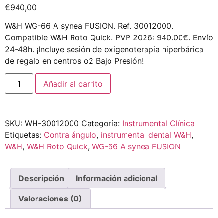
€
940,00
W&H WG-66 A synea FUSION. Ref. 30012000.
Compatible W&H Roto Quick. PVP 2026: 940.00€. Envío
24-48h. ¡Incluye sesión de oxigenoterapia hiperbárica
de regalo en centros o2 Bajo Presión!
Añadir al carrito
SKU:
WH-30012000
Categoría:
Instrumental Clínica
Etiquetas:
Contra ángulo
,
instrumental dental W&H
,
W&H
,
W&H Roto Quick
,
WG-66 A synea FUSION
Descripción
Información adicional
Valoraciones (0)