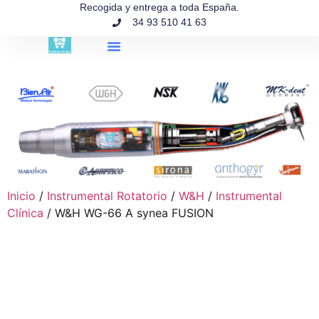
contenido
Recogida y entrega a toda España.
34 93 510 41 63
Búsqueda de productos
Inicio
/
Instrumental Rotatorio
/
W&H
/
Instrumental
Clínica
/ W&H WG-66 A synea FUSION