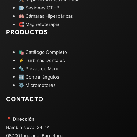
💨 Sesiones OTHB
🫁 Cámaras Hiperbáricas
🧲 Magnetoterapia
PRODUCTOS
🛍️ Catálogo Completo
⚡ Turbinas Dentales
🔩 Piezas de Mano
🔄 Contra-ángulos
⚙️ Micromotores
CONTACTO
📍 Dirección:
Rambla Nova, 24, 1º
08700 Igualada, Barcelona