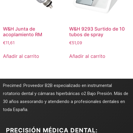
W&H Junta de
W&H 9293 Surtido de 10
acoplamiento RM
tubos de spray
€
11,61
€
51,09
Añadir al carrito
Añadir al carrito
Precimed :Proveedor B2B especializado en instrumental
rotatorio dental y cámaras hiperbáricas o2 Bajo Presión. Más de
30 años asesorando y atendiendo a profesionales dentales en
toda España.
PRECISIÓN MÉDICA DENTAL: