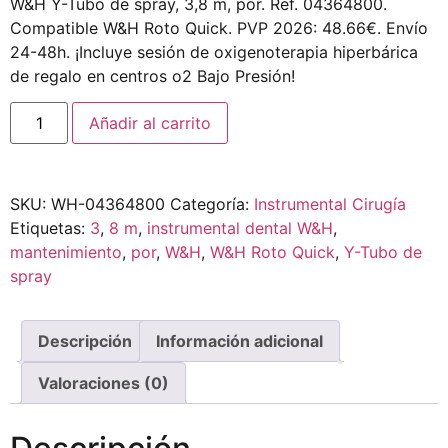
W&H Y-Tubo de spray, 3,8 m, por. Ref. 04364800.
Compatible W&H Roto Quick. PVP 2026: 48.66€. Envío
24-48h. ¡Incluye sesión de oxigenoterapia hiperbárica
de regalo en centros o2 Bajo Presión!
Añadir al carrito
SKU:
WH-04364800
Categoría:
Instrumental Cirugía
Etiquetas:
3
,
8 m
,
instrumental dental W&H
,
mantenimiento
,
por
,
W&H
,
W&H Roto Quick
,
Y-Tubo de
spray
Descripción
Información adicional
Valoraciones (0)