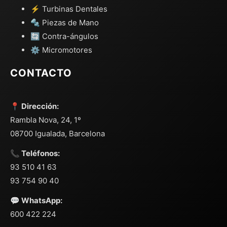
⚡ Turbinas Dentales
🔩 Piezas de Mano
🔄 Contra-ángulos
⚙️ Micromotores
CONTACTO
📍 Dirección:
Rambla Nova, 24, 1º
08700 Igualada, Barcelona
📞 Teléfonos:
93 510 41 63
93 754 90 40
💬 WhatsApp:
600 422 224