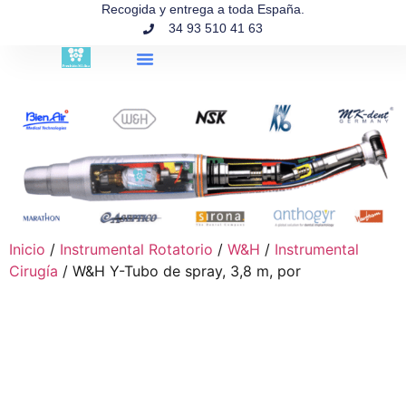
contenido
Recogida y entrega a toda España.
34 93 510 41 63
Búsqueda de productos
Inicio
/
Instrumental Rotatorio
/
W&H
/
Instrumental
Cirugía
/ W&H Y-Tubo de spray, 3,8 m, por