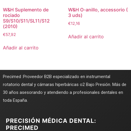
W&H Suplemento de
W&H O-anillo, accessorio (
rociado
3 uds)
S9/S10/S11/SL11/S12
€
12,16
(2010)
€
57,92
Añadir al carrito
Añadir al carrito
Precimed :Proveedor B2B especializado en instrumental
rotatorio dental y cámaras hiperbáricas o2 Bajo Presión. Más de
30 años asesorando y atendiendo a profesionales dentales en
toda España.
PRECISIÓN MÉDICA DENTAL:
PRECIMED