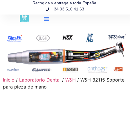
contenido
Recogida y entrega a toda España.
34 93 510 41 63
Búsqueda de productos
Inicio
/
Laboratorio Dental
/
W&H
/ W&H 32115 Soporte
para pieza de mano