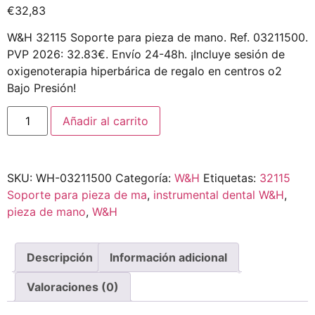
€
32,83
W&H 32115 Soporte para pieza de mano. Ref. 03211500.
PVP 2026: 32.83€. Envío 24-48h. ¡Incluye sesión de
oxigenoterapia hiperbárica de regalo en centros o2
Bajo Presión!
Añadir al carrito
SKU:
WH-03211500
Categoría:
W&H
Etiquetas:
32115
Soporte para pieza de ma
,
instrumental dental W&H
,
pieza de mano
,
W&H
Descripción
Información adicional
Valoraciones (0)