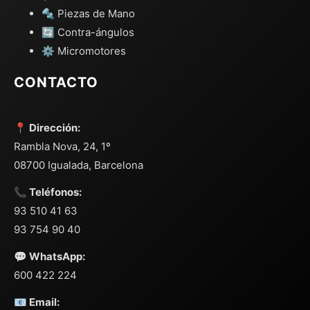
🔩 Piezas de Mano
🔄 Contra-ángulos
⚙️ Micromotores
CONTACTO
📍 Dirección:
Rambla Nova, 24, 1º
08700 Igualada, Barcelona
📞 Teléfonos:
93 510 41 63
93 754 90 40
💬 WhatsApp:
600 422 224
📧 Email: