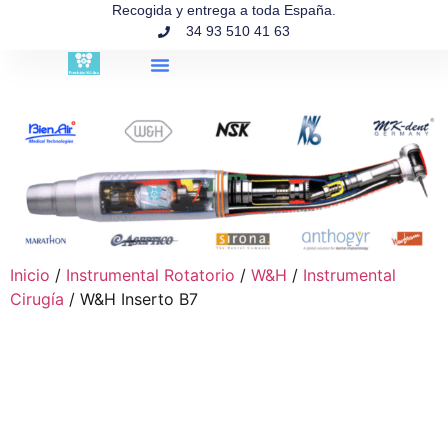
contenido
Recogida y entrega a toda España.
34 93 510 41 63
Búsqueda de productos
Inicio
/
Instrumental Rotatorio
/
W&H
/
Instrumental
Cirugía
/ W&H Inserto B7