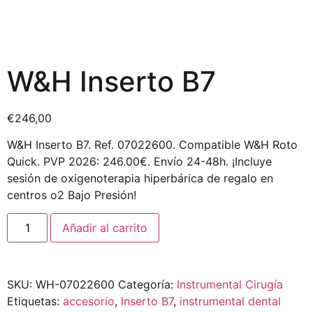
W&H Inserto B7
€
246,00
W&H Inserto B7. Ref. 07022600. Compatible W&H Roto
Quick. PVP 2026: 246.00€. Envío 24-48h. ¡Incluye
sesión de oxigenoterapia hiperbárica de regalo en
centros o2 Bajo Presión!
Añadir al carrito
SKU:
WH-07022600
Categoría:
Instrumental Cirugía
Etiquetas:
accesorio
,
Inserto B7
,
instrumental dental