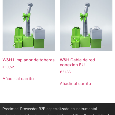
W&H Limpiador de toberas
W&H Cable de red
conexion EU
€
10,52
€
21,88
Añadir al carrito
Añadir al carrito
Precimed :Proveedor B2B especializado en instrumental