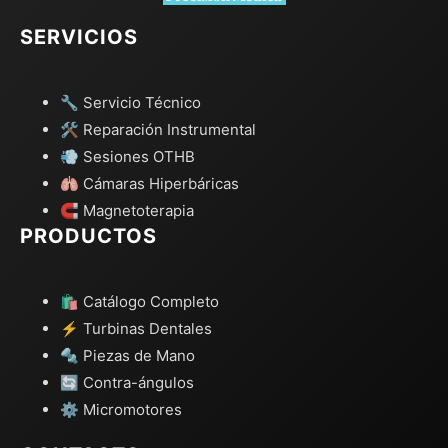
SERVICIOS
🔧 Servicio Técnico
🛠️ Reparación Instrumental
💨 Sesiones OTHB
🫁 Cámaras Hiperbáricas
🧲 Magnetoterapia
PRODUCTOS
🛍️ Catálogo Completo
⚡ Turbinas Dentales
🔩 Piezas de Mano
🔄 Contra-ángulos
⚙️ Micromotores