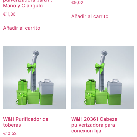
€
9,02
Mano y C.angulo
€
11,86
Añadir al carrito
Añadir al carrito
W&H Purificador de
W&H 20361 Cabeza
toberas
pulverizadora para
conexion fija
€
10,52