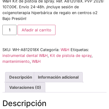
W&H Kit de pistola de spray. Ref. A812018X. PVP 2026:
107.00€. Envío 24-48h. ¡Incluye sesión de
oxigenoterapia hiperbárica de regalo en centros o2
Bajo Presión!
Añadir al carrito
SKU:
WH-A812018X
Categoría:
W&H
Etiquetas:
instrumental dental W&H
,
Kit de pistola de spray
,
mantenimiento
,
W&H
Descripción
Información adicional
Valoraciones (0)
Descripción