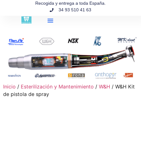
contenido
Recogida y entrega a toda España.
34 93 510 41 63
Búsqueda de productos
Inicio
/
Esterilización y Mantenimiento
/
W&H
/ W&H Kit
de pistola de spray