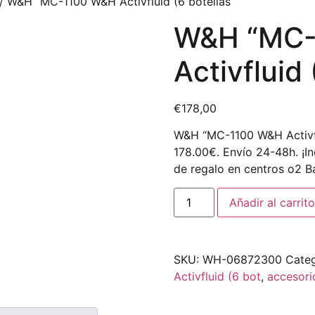
/ W&H “MC-1100 W&H Activfluid (6 botellas”
W&H “MC-
Activfluid 
€
178,00
W&H “MC-1100 W&H Activfl
178.00€. Envío 24-48h. ¡In
de regalo en centros o2 Ba
Añadir al carrito
SKU:
WH-06872300
Categ
Activfluid (6 bot
,
accesori