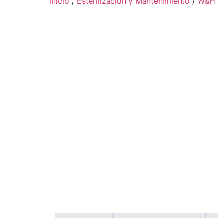
Inicio
/
Esterilización y Mantenimiento
/
W&H