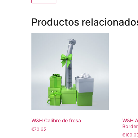
Productos relacionado
W&H Calibre de fresa
W&H Ad
Borde
€
70,65
€
109,0