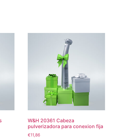
s
W&H 20361 Cabeza
pulverizadora para conexion fija
€
11,86