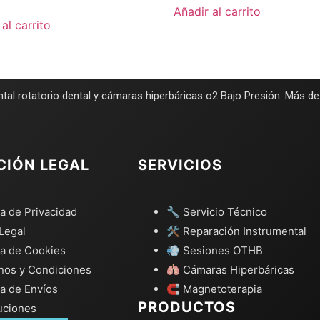
Añadir al carrito
al carrito
tal rotatorio dental y cámaras hiperbáricas o2 Bajo Presión. Más d
CIÓN LEGAL
SERVICIOS
ca de Privacidad
🔧 Servicio Técnico
Legal
🛠️ Reparación Instrumental
ca de Cookies
💨 Sesiones OTHB
nos y Condiciones
🫁 Cámaras Hiperbáricas
ca de Envíos
🧲 Magnetoterapia
PRODUCTOS
uciones