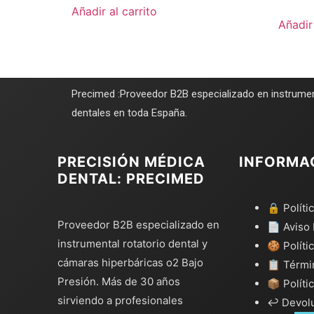
Añadir al carrito
Añadir 
Precimed :Proveedor B2B especializado en instrumen
dentales en toda España.
PRECISIÓN MÉDICA
INFORMA
DENTAL: PRECIMED
🔒 Políti
Proveedor B2B especializado en
📄 Aviso 
instrumental rotatorio dental y
🍪 Políti
cámaras hiperbáricas o2 Bajo
📋 Térmi
Presión. Más de 30 años
📦 Políti
sirviendo a profesionales
↩️ Devol