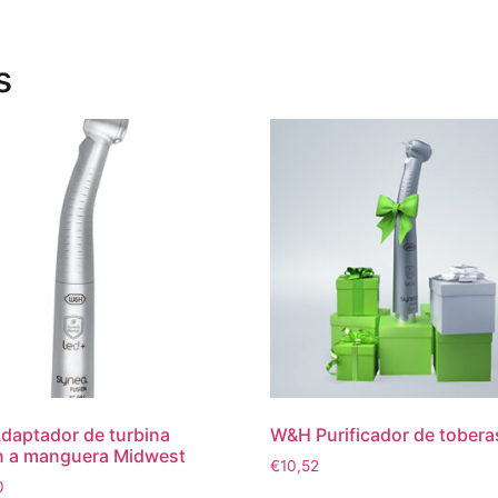
s
aptador de turbina
W&H Purificador de tobera
n a manguera Midwest
€
10,52
0