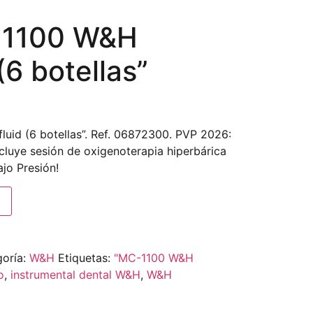
1100 W&H
(6 botellas”
uid (6 botellas”. Ref. 06872300. PVP 2026:
cluye sesión de oxigenoterapia hiperbárica
jo Presión!
oría:
W&H
Etiquetas:
"MC-1100 W&H
o
,
instrumental dental W&H
,
W&H