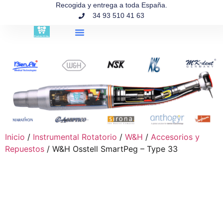
contenido
Recogida y entrega a toda España.
34 93 510 41 63
Búsqueda de productos
Inicio
/
Instrumental Rotatorio
/
W&H
/
Accesorios y
Repuestos
/ W&H Osstell SmartPeg – Type 33