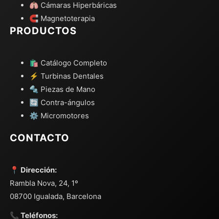
🫁 Cámaras Hiperbáricas
🧲 Magnetoterapia
PRODUCTOS
🛍️ Catálogo Completo
⚡ Turbinas Dentales
🔩 Piezas de Mano
🔄 Contra-ángulos
⚙️ Micromotores
CONTACTO
📍 Dirección:
Rambla Nova, 24, 1º
08700 Igualada, Barcelona
📞 Teléfonos: