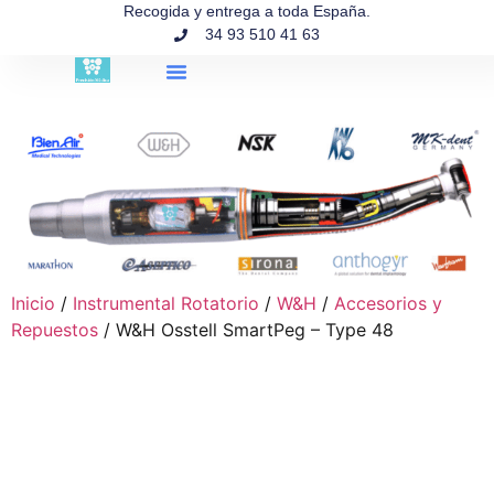
contenido
Recogida y entrega a toda España.
34 93 510 41 63
Búsqueda de productos
Inicio
/
Instrumental Rotatorio
/
W&H
/
Accesorios y
Repuestos
/ W&H Osstell SmartPeg – Type 48