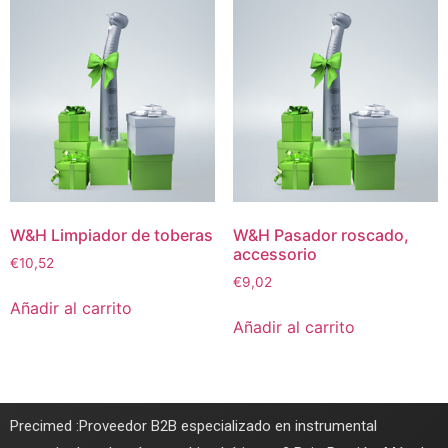
W&H Limpiador de toberas
W&H Pasador roscado,
accessorio
€
10,52
€
9,02
Añadir al carrito
Añadir al carrito
Precimed :Proveedor B2B especializado en instrumental