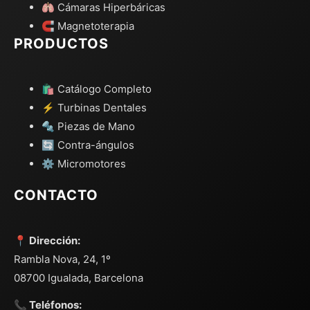
🫁 Cámaras Hiperbáricas
🧲 Magnetoterapia
PRODUCTOS
🛍️ Catálogo Completo
⚡ Turbinas Dentales
🔩 Piezas de Mano
🔄 Contra-ángulos
⚙️ Micromotores
CONTACTO
📍 Dirección:
Rambla Nova, 24, 1º
08700 Igualada, Barcelona
📞 Teléfonos: