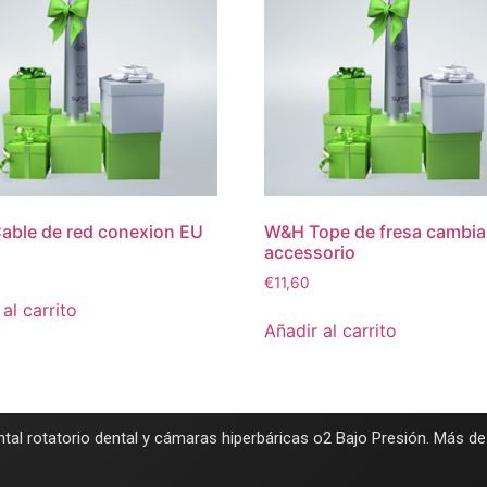
ble de red conexion EU
W&H Tope de fresa cambia
accessorio
€
11,60
al carrito
Añadir al carrito
tal rotatorio dental y cámaras hiperbáricas o2 Bajo Presión. Más d