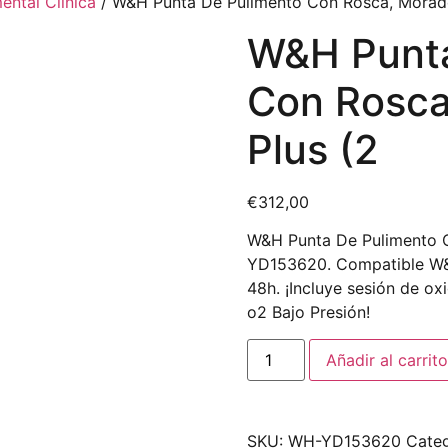
ental Clínica
/ W&H Punta De Pulimento Con Rosca, Morado
W&H Punta
Con Rosca
Plus (2
€
312,00
W&H Punta De Pulimento C
YD153620. Compatible W&
48h. ¡Incluye sesión de ox
o2 Bajo Presión!
Añadir al carrito
SKU:
WH-YD153620
Categ