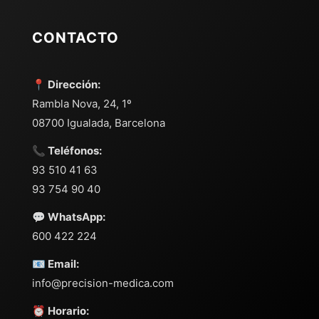
CONTACTO
📍 Dirección:
Rambla Nova, 24, 1º
08700 Igualada, Barcelona
📞 Teléfonos:
93 510 41 63
93 754 90 40
💬 WhatsApp:
600 422 224
📧 Email:
info@precision-medica.com
⏰ Horario: