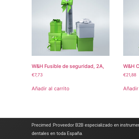
W&H Fusible de seguridad, 2A,
W&H Ca
€
7,73
€
21,88
Añadir al carrito
Añadir 
Precimed :Proveedor B2B especializado en instrumen
dentales en toda España.