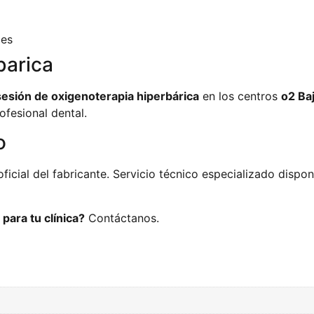
les
barica
sesión de oxigenoterapia hiperbárica
en los centros
o2 Ba
ofesional dental.
o
oficial del fabricante. Servicio técnico especializado dispo
para tu clínica?
Contáctanos.