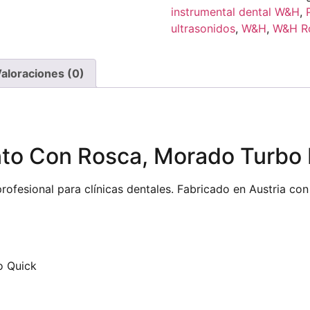
instrumental dental W&H
,
ultrasonidos
,
W&H
,
W&H Ro
aloraciones (0)
to Con Rosca, Morado Turbo 
ofesional para clínicas dentales. Fabricado en Austria con
o Quick