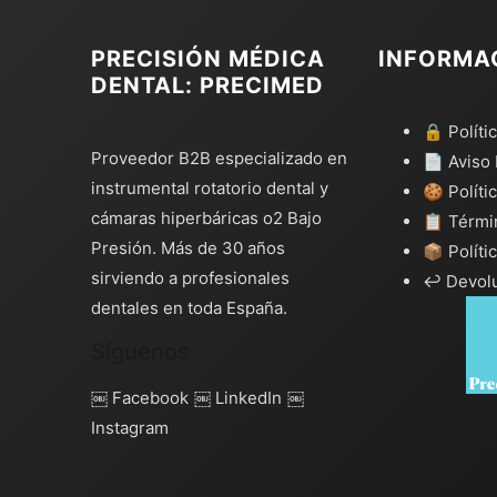
PRECISIÓN MÉDICA
INFORMA
DENTAL: PRECIMED
🔒 Políti
Proveedor B2B especializado en
📄 Aviso 
instrumental rotatorio dental y
🍪 Políti
cámaras hiperbáricas o2 Bajo
📋 Térmi
Presión. Más de 30 años
📦 Políti
sirviendo a profesionales
↩️ Devol
dentales en toda España.
Síguenos
￼ Facebook
￼ LinkedIn
￼
Instagram