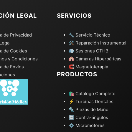
CIÓN LEGAL
SERVICIOS
ca de Privacidad
🔧 Servicio Técnico
Legal
🛠️ Reparación Instrumental
ca de Cookies
💨 Sesiones OTHB
nos y Condiciones
🫁 Cámaras Hiperbáricas
ca de Envíos
🧲 Magnetoterapia
PRODUCTOS
uciones
🛍️ Catálogo Completo
⚡ Turbinas Dentales
🔩 Piezas de Mano
🔄 Contra-ángulos
⚙️ Micromotores