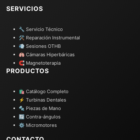
SERVICIOS
🔧 Servicio Técnico
🛠️ Reparación Instrumental
💨 Sesiones OTHB
🫁 Cámaras Hiperbáricas
🧲 Magnetoterapia
PRODUCTOS
🛍️ Catálogo Completo
⚡ Turbinas Dentales
🔩 Piezas de Mano
🔄 Contra-ángulos
⚙️ Micromotores
CONTACTO