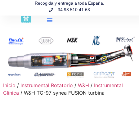
contenido
Recogida y entrega a toda España.
34 93 510 41 63
Búsqueda de productos
Inicio
/
Instrumental Rotatorio
/
W&H
/
Instrumental
Clínica
/ W&H TG-97 synea FUSION turbina