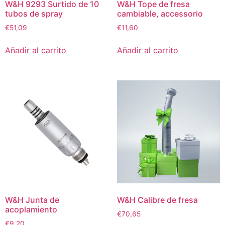
W&H 9293 Surtido de 10
W&H Tope de fresa
tubos de spray
cambiable, accessorio
€
51,09
€
11,60
Añadir al carrito
Añadir al carrito
W&H Junta de
W&H Calibre de fresa
acoplamiento
€
70,65
€
9,20