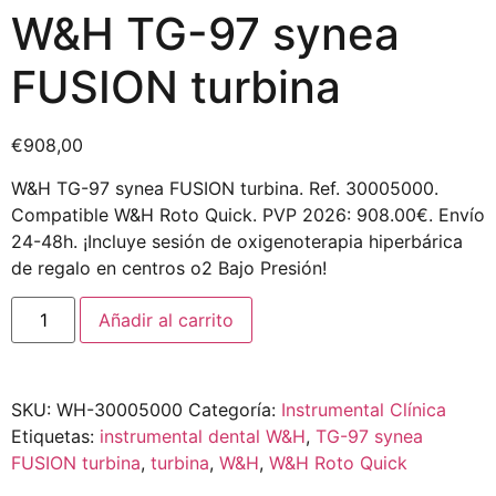
W&H TG-97 synea
FUSION turbina
€
908,00
W&H TG-97 synea FUSION turbina. Ref. 30005000.
Compatible W&H Roto Quick. PVP 2026: 908.00€. Envío
24-48h. ¡Incluye sesión de oxigenoterapia hiperbárica
de regalo en centros o2 Bajo Presión!
Añadir al carrito
SKU:
WH-30005000
Categoría:
Instrumental Clínica
Etiquetas:
instrumental dental W&H
,
TG-97 synea
FUSION turbina
,
turbina
,
W&H
,
W&H Roto Quick